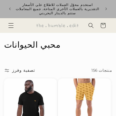
تخطى
استخدم محوّل العملات للاطلاع على الأسعار
rience
إلى
التقديرية بالعملات الأخرى المتاحة. جميع المعاملات
ent GCC
المحتوى
ستتم بالدينار البحريني
السلة
م
محبي الحيوانات
ج
م
تصفية وفرز
منتجات 156
و
ع
ة
: