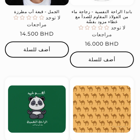
باندا الراحة النفسية - زجاجة ماء
الجمل - قبعة أب مطرزة
من الفولاذ المقاوم للصدأ مع
لا توجد
غطاء مزود بقشّة
مراجعات
لا توجد
السعر
14.500 BHD
مراجعات
العادي
السعر
16.000 BHD
أضف للسلة
العادي
أضف للسلة