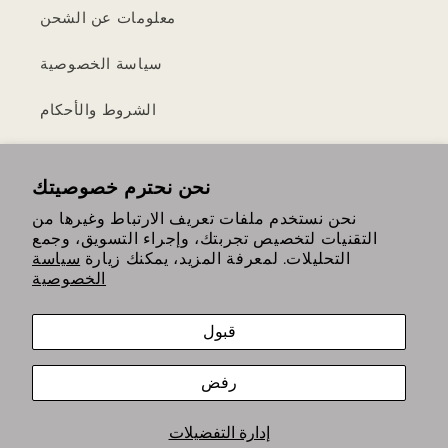
معلومات عن الشحن
سياسة الخصوصية
الشروط والأحكام
سياسة الإرجاع والاسترداد
نحن نحترم خصوصيتك
نحن نستخدم ملفات تعريف الارتباط وغيرها من
التقنيات لتخصيص تجربتك، وإجراء التسويق، وجمع
https://www.instagram.com/th
https://www.tiktok.com/
التحليلات. لمعرفة المزيد، يمكنك زيارة
سياسة
الخصوصية
قبول
رفض
وسائل
الدفع
إدارة التفضيلات
© 2026,
The Humble Edit