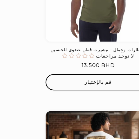
لا توجد مراجعات
السعر
13.500 BHD
العادي
قم بالإختيار