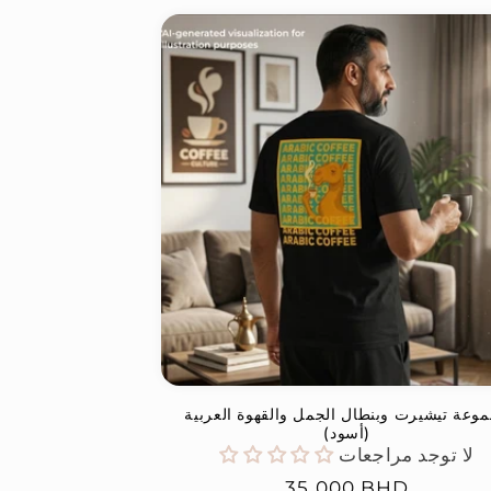
وعة تيشيرت وبنطال الجمل والقهوة العربية
(أسود)
لا توجد مراجعات
السعر
35.000 BHD