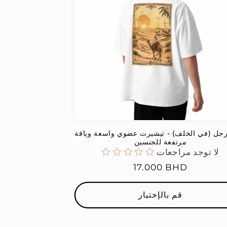
ة
:
جل (في الخلف) - تيشيرت عضوي واسعة وياقة
مرتفعة للجنسين
لا توجد مراجعات
السعر
17.000 BHD
العادي
قم بالإختيار