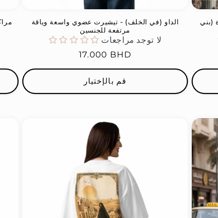
(بني
الداو (في الخلف) - تيشيرت عضوي واسعة وياقة
مراك
مرتفعة للجنسين
لا توجد مراجعات
السعر
17.000 BHD
العادي
قم بالإختيار