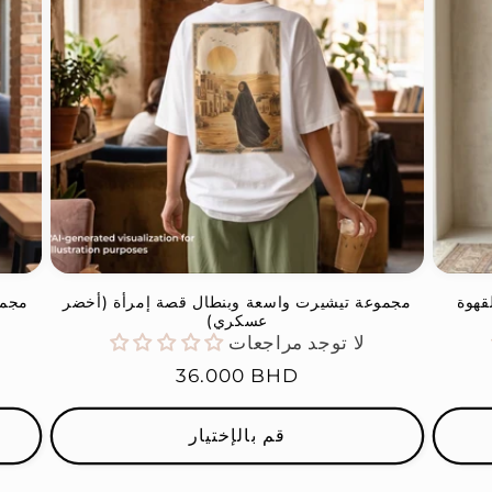
قهوة
مجموعة تيشيرت واسعة وبنطال قصة إمرأة (أخضر
مجمو
عسكري)
لا توجد مراجعات
السعر
36.000 BHD
العادي
قم بالإختيار