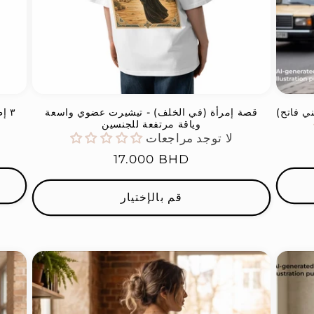
ي فاتح)
قصة إمرأة (في الخلف) - تيشيرت عضوي واسعة
٣ إطارات وجِمال - تيشيرت قطن عضوي للجنسين
وياقة مرتفعة للجنسين
لا توجد مراجعات
السعر
17.000 BHD
العادي
قم بالإختيار