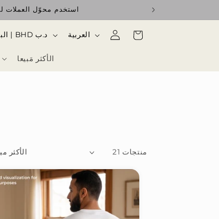
استخدم محوّل العملات للا
تسجيل
ا
السلة
العربية
البحرين | BHD د.ب
الدخول
ل
الأكثر مَبيعا
ل
غ
ة
منتجات 21