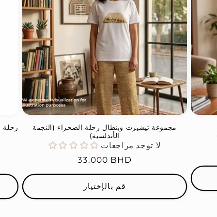
مجموعة تيشيرت وبنطال رحلة الصحراء (النجمة
رحلة ر
الأندلسية)
لا توجد مراجعات
السعر
33.000 BHD
العادي
قم بالإختيار