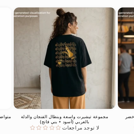
خضر
مجموعة تيشيرت واسعة وبنطال الفنجان والدلة
متواضع
بالعربي (أسود + بني فاتح)
لا توجد مراجعات