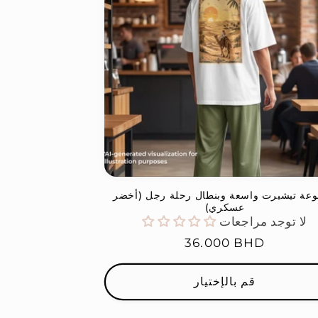
عة تيشيرت واسعة وبنطال رحلة رجل (أخضر
عسكري)
لا توجد مراجعات
السعر
36.000 BHD
العادي
قم بالإختيار