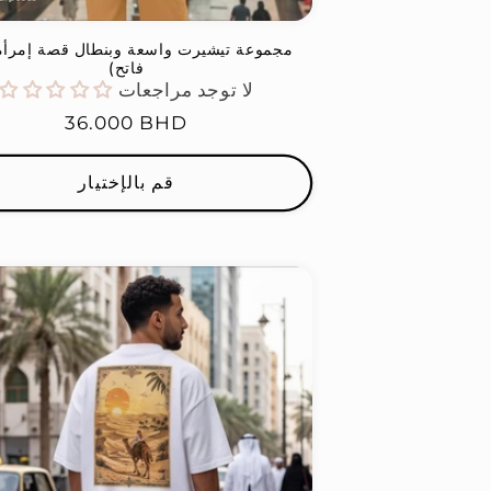
مجموعة تيشيرت واسعة وبنطال قصة إمرأة 
فاتح)
لا توجد مراجعات
السعر
36.000 BHD
العادي
قم بالإختيار