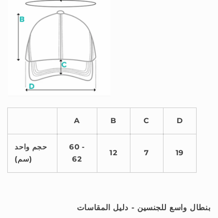
A
B
C
D
60 -
حجم واحد
12
7
19
62
(سم)
بنطال واسع للجنسين - دليل المقاسات