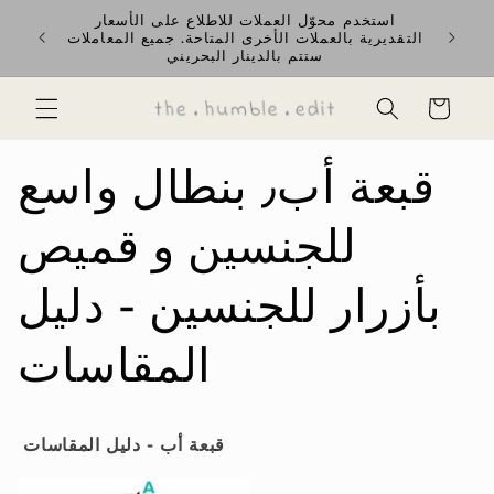
تخطى
استخدم محوّل العملات للاطلاع على الأسعار
rience
إلى
التقديرية بالعملات الأخرى المتاحة. جميع المعاملات
ent GCC
المحتوى
ستتم بالدينار البحريني
السلة
قبعة أب٫ بنطال واسع
للجنسين و قميص
بأزرار للجنسين - دليل
المقاسات
قبعة أب - دليل المقاسات