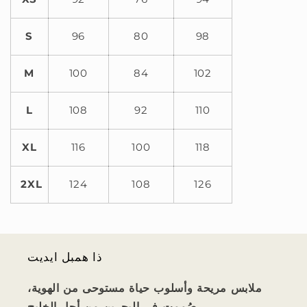
S
96
80
98
M
100
84
102
L
108
92
110
XL
116
100
118
2XL
124
108
126
ذا همبل ايديت
ملابس مريحة وأسلوب حياة مستوحى من الهوية،
صُممت في البحرين من أجل الخليج.