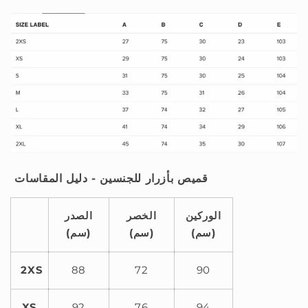
قميص بأزرار للجنسين - دليل المقاسات
الوركين
الخصر
الصدر
(سم)
(سم)
(سم)
2XS
88
72
90
XS
92
76
94