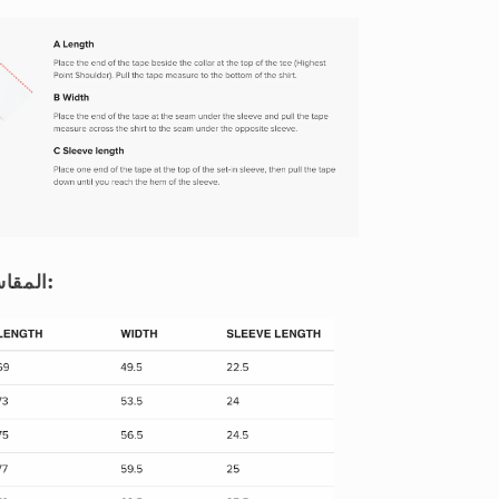
المقاسات بالسنتيمتر (سم):