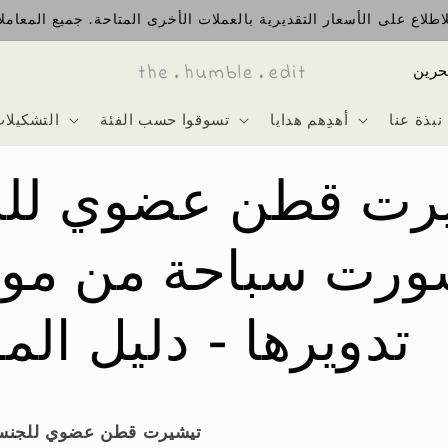
طلاع على الأسعار التقديرية بالعملات الأخرى المتاحة. جميع المعاملا
ا
ل
نبذة عنا
أهدِهم هدايا
تسوقوا حسب الفئة
التشكيلا
د
و
رت قطن عضوي لل
ل
ة
رت سباحة من مواد
تدويرها - دليل ال
تيشيرت قطن عضوي للجنسي