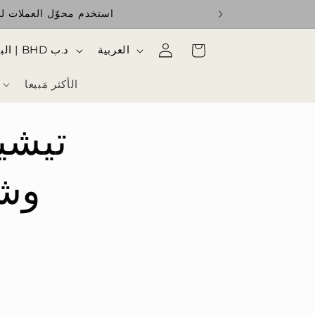
استخدم محوّل العملات للا
تسجيل
ا
السلة
العربية
البحرين | BHD د.ب
الدخول
ل
الأكثر مَبيعا
ل
غ
تيشي
ة
وشو