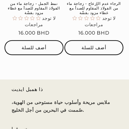
الرجاء عدم الإزعاج - زجاجة ماء
نمط الجمل - زجاجة ماء من
من الفولاذ المقاوم للصدأ مع
الفولاذ المقاوم للصدأ مع غطاء
غطاء مزود بقشّة
مزود بقشّة
لا توجد
لا توجد
مراجعات
مراجعات
السعر
16.000 BHD
السعر
16.000 BHD
العادي
العادي
أضف للسلة
أضف للسلة
ذا همبل ايديت
ملابس مريحة وأسلوب حياة مستوحى من الهوية،
صُممت في البحرين من أجل الخليج.
تسوقوا